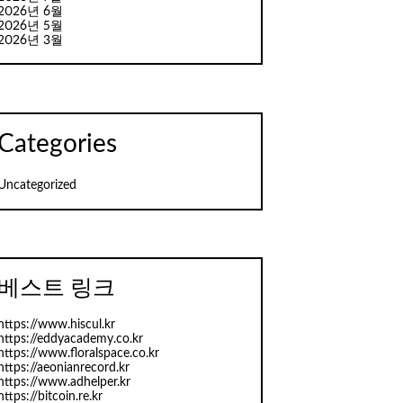
2026년 6월
2026년 5월
2026년 3월
Categories
Uncategorized
베스트 링크
https://www.hiscul.kr
https://eddyacademy.co.kr
https://www.floralspace.co.kr
https://aeonianrecord.kr
https://www.adhelper.kr
https://bitcoin.re.kr