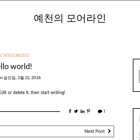
예천의 모어라인
CATEGORIZED
llo world!
on
일요일, 3월 22, 2026
it or delete it, then start writing!
1
Next Post