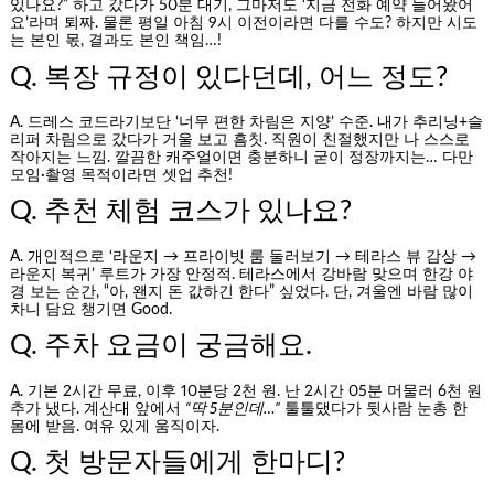
있나요?” 하고 갔다가 50분 대기, 그마저도 ‘지금 전화 예약 들어왔어
요’라며 퇴짜. 물론 평일 아침 9시 이전이라면 다를 수도? 하지만 시도
는 본인 몫, 결과도 본인 책임…!
Q. 복장 규정이 있다던데, 어느 정도?
A. 드레스 코드라기보단 ‘너무 편한 차림은 지양’ 수준. 내가 추리닝+슬
리퍼 차림으로 갔다가 거울 보고 흠칫. 직원이 친절했지만 나 스스로
작아지는 느낌. 깔끔한 캐주얼이면 충분하니 굳이 정장까지는… 다만
모임·촬영 목적이라면 셋업 추천!
Q. 추천 체험 코스가 있나요?
A. 개인적으로 ‘라운지 → 프라이빗 룸 둘러보기 → 테라스 뷰 감상 →
라운지 복귀’ 루트가 가장 안정적. 테라스에서 강바람 맞으며 한강 야
경 보는 순간, “아, 왠지 돈 값하긴 한다” 싶었다. 단, 겨울엔 바람 많이
차니 담요 챙기면 Good.
Q. 주차 요금이 궁금해요.
A. 기본 2시간 무료, 이후 10분당 2천 원. 난 2시간 05분 머물러 6천 원
추가 냈다. 계산대 앞에서
“딱 5분인데…”
툴툴댔다가 뒷사람 눈총 한
몸에 받음. 여유 있게 움직이자.
Q. 첫 방문자들에게 한마디?