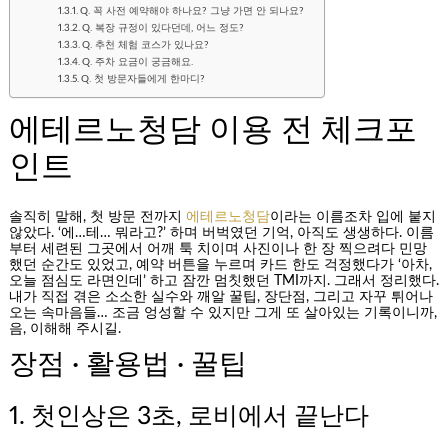
Q. 꼭 사전 예약해야 하나요? 그냥 가면 안 되나요?
Q. 복장 규정이 있다던데, 어느 정도?
Q. 추천 체험 코스가 있나요?
Q. 주차 요금이 궁금해요.
Q. 첫 방문자들에게 한마디?
에테르노청담 이용 전 체크포
인트
솔직히 말해, 첫 방문 전까지
에테르노청담
이라는 이름조차 입에 붙지
않았다. ‘에…테… 뭐라고?’ 하며 버벅였던 기억, 아직도 생생하다. 이름
부터 세련된 그곳에서 어깨 툭 치이며 사진이나 한 장 찍으려다 민망
했던 순간도 있었고, 예약 버튼을 누르며 카드 한도 걱정했다가 ‘아차,
오늘 점심도 라면인데’ 하고 잠깐 멈칫했던 TMI까지. 그래서 정리했다.
내가 직접 겪은 소소한 실수와 깨알 꿀팁, 장단점, 그리고 자꾸 튀어나
오는 속마음들… 조금 엉성할 수 있지만 그게 또 살아있는 기록이니까,
음, 이해해 주시길.
장점 · 활용법 · 꿀팁
1. 첫인상은 3초, 로비에서 끝난다