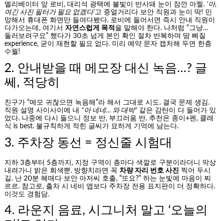
엘리베이터 앞 로비, 대리석 광택에 불빛이 반사돼 눈이 잠깐 아찔.
‘아,
여긴 사진 필터가 필요 없겠다’
고 중얼거리다 보안 직원과 눈이 딱! 민
망해서 휴대폰 화면만 들여다봤다. 로비에 들어서면 즉시 안내 직원이
다가오는데, 여기서
자연스럽게 목적
을 말해야 한다. 나처럼 “그냥…
둘러보려구요” 했다가 30초 넘게 본인 확인 절차 반복하며 땀 삐질
experience, 굳이 재현할 필요 없다. 미리 예약 문자 캡처해 두면 한층
수월!
2. 안내받을 때 메모장 대신 녹음…? 글
쎄, 적당히
친구가 “메모 귀찮으면 녹음해”라 해서 그대로 시도. 결국 문제 생김.
직원 설명 사이사이에 내
“아 네네… 와 대박”
같은 감탄이 다 들어가 있
었다. 나중에 다시 들으니 정보 반, 부끄러움 반. 추천은 종이+펜, 클래
식 is best. 불규칙하게 적힌 글씨가 묘하게 기억에 남는다.
3. 주차장 동선 = 정신줄 시험대
지하 3층부터 5층까지, 지정 구역이 층마다 색깔로 구분이라더니 막상
내려가니 밝은 회색뿐. 방향치라면 꼭
차량 자리 번호 사진
찍어 두시
길. 난 20분 헤매다 보안 아저씨 호출, “또요?” 하는 눈빛에 마음이 찌
르르. 참고로, 출차 시 네비 앱보다 주차장 전용 표지판이 더 정확하다.
이것도 경험담.
4. 라운지 음료, 시그니처 말고 ‘오늘의