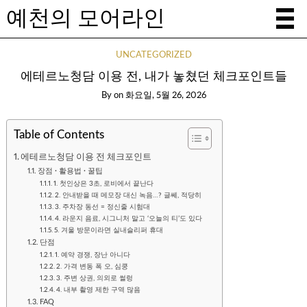
예천의 모어라인
UNCATEGORIZED
에테르노청담 이용 전, 내가 놓쳤던 체크포인트들
By
on
화요일, 5월 26, 2026
Table of Contents
에테르노청담 이용 전 체크포인트
장점 · 활용법 · 꿀팁
1. 첫인상은 3초, 로비에서 끝난다
2. 안내받을 때 메모장 대신 녹음…? 글쎄, 적당히
3. 주차장 동선 = 정신줄 시험대
4. 라운지 음료, 시그니처 말고 ‘오늘의 티’도 있다
5. 겨울 방문이라면 실내슬리퍼 휴대
단점
1. 예약 경쟁, 장난 아니다
2. 가격 변동 폭 오, 심쿵
3. 주변 상권, 의외로 썰렁
4. 내부 촬영 제한 구역 많음
FAQ