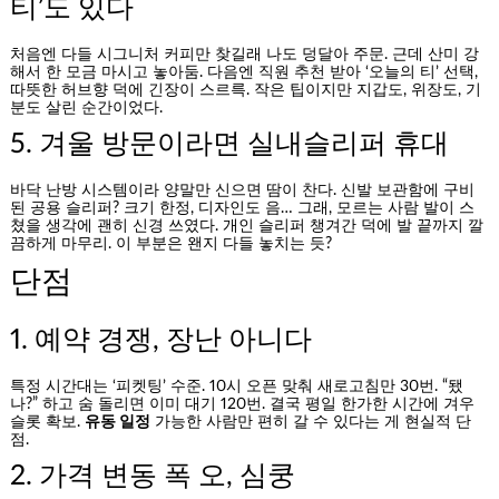
티’도 있다
처음엔 다들 시그니처 커피만 찾길래 나도 덩달아 주문. 근데 산미 강
해서 한 모금 마시고 놓아둠. 다음엔 직원 추천 받아 ‘오늘의 티’ 선택,
따뜻한 허브향 덕에 긴장이 스르륵. 작은 팁이지만 지갑도, 위장도, 기
분도 살린 순간이었다.
5. 겨울 방문이라면 실내슬리퍼 휴대
바닥 난방 시스템이라 양말만 신으면 땀이 찬다. 신발 보관함에 구비
된 공용 슬리퍼? 크기 한정, 디자인도 음… 그래, 모르는 사람 발이 스
쳤을 생각에 괜히 신경 쓰였다. 개인 슬리퍼 챙겨간 덕에 발 끝까지 깔
끔하게 마무리. 이 부분은 왠지 다들 놓치는 듯?
단점
1. 예약 경쟁, 장난 아니다
특정 시간대는 ‘피켓팅’ 수준. 10시 오픈 맞춰 새로고침만 30번. “됐
나?” 하고 숨 돌리면 이미 대기 120번. 결국 평일 한가한 시간에 겨우
슬롯 확보.
유동 일정
가능한 사람만 편히 갈 수 있다는 게 현실적 단
점.
2. 가격 변동 폭 오, 심쿵