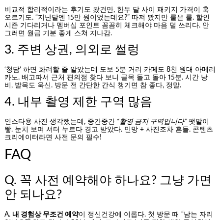
비교적 합리적이라는 후기도 봤건만, 한두 달 사이 패키지 가격이 훅
오르기도. “지난달엔 15만 원이었는데요?” 따져 봤지만 룰은 룰. 할인
시즌 기다리거나 멤버십 포인트 꼼꼼히 체크해야 마음 덜 쓰리다. 안
그러면 월급 기분 좋게 스쳐 지나감.
3. 주변 상권, 의외로 썰렁
‘청담’ 하면 화려할 줄 알았는데 도보 5분 거리 카페도 8천 원대 아메리
카노. 배고파서 근처 편의점 찾다 보니 골목 돌고 돌아 15분. 시간 낭
비, 발목도 욱신. 방문 전 간단한 간식 챙기면 참 좋다, 정말.
4. 내부 촬영 제한 구역 많음
인스타용 사진 생각했는데, 중간중간
“촬영 금지 구역입니다”
팻말이
뙇. 눈치 보며 셔터 누르다 경고 받았다. 민망 + 사진조차 흔들. 콘텐츠
크리에이터라면 사전 문의 필수!
FAQ
Q. 꼭 사전 예약해야 하나요? 그냥 가면
안 되나요?
A.
내 경험상 무조건 예약
이 정신건강에 이롭다. 첫 방문 때 “남는 자리